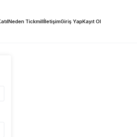
atıl
Neden Tickmill
İletişim
Giriş Yap
Kayıt Ol