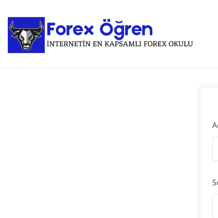
E
A
S