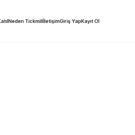
atıl
Neden Tickmill
İletişim
Giriş Yap
Kayıt Ol