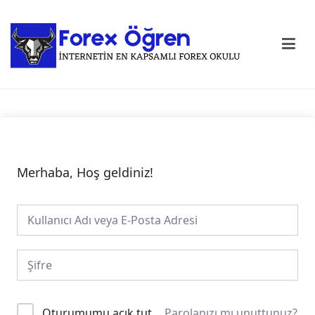
Forex Öğren
En Kapsamlı Forex Okulu
Merhaba, Hoş geldiniz!
Alternative:
Oturumumu açık tut
Parolanızı mı unuttunuz?