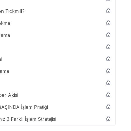
n Tickmill?
Çekme
ğlama
i
lama
ber Akisi
ŞINDA İşlem Pratiği
z 3 Farklı İşlem Stratejisi