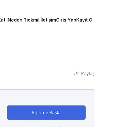
atıl
Neden Tickmill
İletişim
Giriş Yap
Kayıt Ol
Paylaş
Eğitime Başla