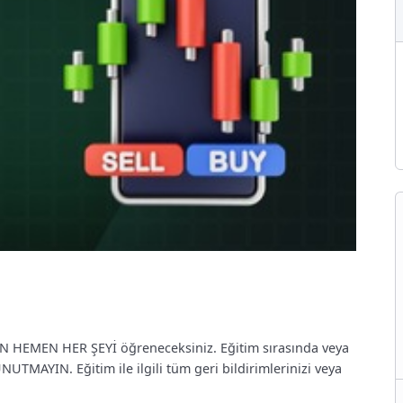
MEN HEMEN HER ŞEYİ öğreneceksiniz. Eğitim sırasında veya
AYIN. Eğitim ile ilgili tüm geri bildirimlerinizi veya