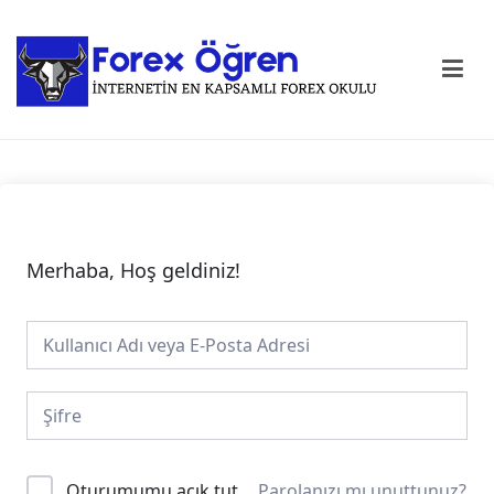
Forex Öğren
En Kapsamlı Forex Okulu
Merhaba, Hoş geldiniz!
Alternative:
Oturumumu açık tut
Parolanızı mı unuttunuz?