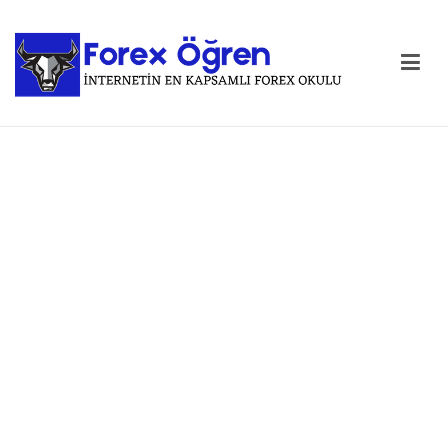
Forex Öğren
En Kapsamlı Forex Okulu