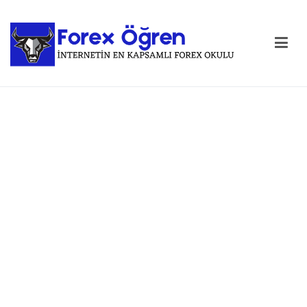
Forex Öğren
En Kapsamlı Forex Okulu