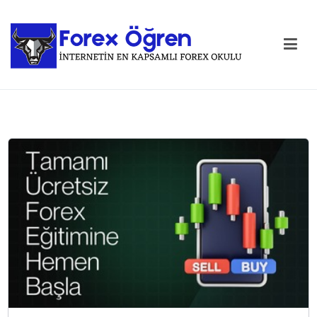
Forex Öğren
En Kapsamlı Forex Okulu